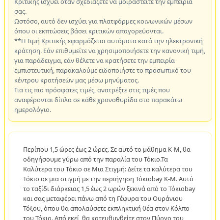
Κριτικής ισχύει όταν σχεδιάζετε να μοιραστείτε την εμπειρία
σας.
Ωστόσο, αυτό δεν ισχύει για πλατφόρμες κοινωνικών μέσων
όπου οι εκπτώσεις βάσει κριτικών απαγορεύονται.
**Η Τιμή Κριτικής εφαρμόζεται αυτόματα κατά την ηλεκτρονική
κράτηση. Εάν επιθυμείτε να χρησιμοποιήσετε την κανονική τιμή,
για παράδειγμα, εάν θέλετε να κρατήσετε την εμπειρία
εμπιστευτική, παρακαλούμε ειδοποιήστε το προσωπικό του
κέντρου κρατήσεών μας μέσω μηνύματος.
Για τις πιο πρόσφατες τιμές, ανατρέξτε στις τιμές που
αναφέρονται δίπλα σε κάθε χρονοθυρίδα στο παρακάτω
ημερολόγιο.
Περίπου 1,5 ώρες έως 2 ώρες. Σε αυτό το μάθημα K-M, θα
οδηγήσουμε γύρω από την παραλία του Τόκιο.Τα
Καλύτερα του Τόκιο σε Μια Στιγμή: Δείτε τα καλύτερα του
Τόκιο σε μια στιγμή με την περιήγηση Τόκιοbay K-M. Αυτό
το ταξίδι διάρκειας 1,5 έως 2 ωρών ξεκινά από το Τόκιοbay
και σας μεταφέρει πάνω από τη Γέφυρα του Ουράνιου
Τόξου, όπου θα απολαύσετε εκπληκτική θέα στον Κόλπο
του Τόκιο. Από εκεί, θα κατευθυνθείτε στον Πύργο του