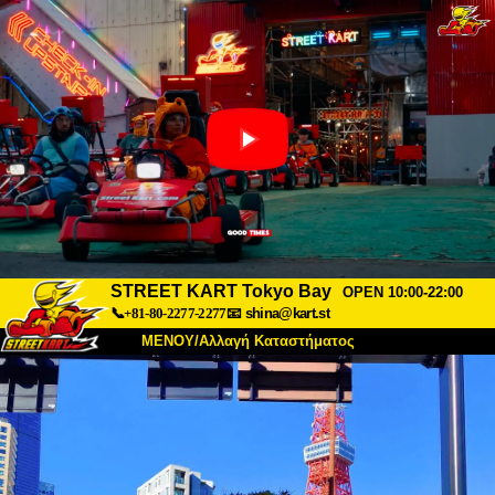
STREET KART Tokyo Bay
OPEN 10:00-22:00
📞+81-80-2277-2277
📧
shina@kart.st
ΜΕΝΟΥ/Αλλαγή Καταστήματος
ΚΥΡΙΩΣ
Σχετικά
Προδιαγραφές
Τιμές
Πρόσβαση
Αναφορές
Συχνές Ερωτήσεις