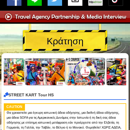
Κράτηση
STREET KART Tour HS
CAUTION
Θα χρειαστείτε μια έγκυρη ιαπωνική άδεια οδήγησης, μια διεθνή άδεια οδήγησης,
μια άδεια SOFA για τις Αμερικανικές Δυνάμεις στην Ιαπωνία ή τη δική σας άδεια
οδήγησης με επίσημη ιαπωνική μετάφραση εάν προέρχεστε από την Ελβετία, τη
Γερμανία, τη Γαλλία, την Ταϊβάν, το Βέλγιο ή το Μονακό. Θυμηθείτε! ΧΩΡΙΣ ΑΔΕΙΑ,