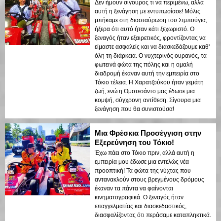
Δεν ήμουν σίγουρος τι να περιμένω, αλλά
αυτή η ξενάγηση με εντυπωσίασε! Μόλις
μπήκαμε στη διασταύρωση του Σιμπούγια,
ήξερα ότι αυτό ήταν κάτι ξεχωριστό. Ο
ξεναγός ήταν εξαιρετικός, φροντίζοντας να
είμαστε ασφαλείς και να διασκεδάζουμε καθ'
όλη τη διάρκεια. Ο νυχτερινός ουρανός, τα
φωτεινά φώτα της πόλης και η ομαλή
διαδρομή έκαναν αυτή την εμπειρία στο
Τόκιο τέλεια. Η Χαρατζούκου ήταν γεμάτη
ζωή, ενώ η Ομοτεσάντο μας έδωσε μια
κομψή, σύγχρονη αντίθεση. Σίγουρα μια
ξενάγηση που θα συνιστούσα!
Μια Φρέσκια Προσέγγιση στην
Εξερεύνηση του Τόκιο!
Έχω πάει στο Τόκιο πριν, αλλά αυτή η
εμπειρία μου έδωσε μια εντελώς νέα
προοπτική! Τα φώτα της νύχτας που
αντανακλούν στους βρεγμένους δρόμους
έκαναν τα πάντα να φαίνονται
κινηματογραφικά. Ο ξεναγός ήταν
επαγγελματίας και διασκεδαστικός,
διασφαλίζοντας ότι περάσαμε καταπληκτικά.