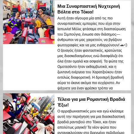
Μια Συναρπαστική Νυχτερινή
Βόλτα στο Τόκιο!
Αυτή ήταν σίγουρα μία από τις πιο
συναρπαστικές εμπειρίες που είχα στην
Ιαπωνία! Μόλις φτάσαμε στη διασταύρωση
του Σιμπούγια, ένιωσα σαν διάσημος—
άνθρωποι να μας χαιρετούν, να βγάζουν
φωτογραφίες και να μας ενθαρρύνουν! 🚗💨
Ο ξεναγός ήταν φανταστικός, κρατώντας
μας διασκεδασμένους ενώ διασφάλιζε ότι
όλα ήταν ομαλά και ασφαλή. Τα φώτα της
Ομοτεσάντο ήταν εκθαμβωτικά, και η
ζωντανή ενέργεια του Χαρατζούκου ήταν
εντελώς διαφορετική. Η δροσερή βραδινή
αύρα το έκανε ακόμα πιο ευχάριστο. Αν
ψάχνετε για έναν φρέσκο τρόπο να
εξερευνήσετε το Τόκιο, μην χάσετε αυτή την
Τέλειο για μια Ρομαντική Βραδιά
ξενάγηση!
Έξω!
Ο αρραβωνιαστικός μου και εγώ κλείσαμε
αυτή την περιήγηση για μια διασκεδαστική
βραδιά ραντεβού στο Τόκιο, και ήταν
απολύτως μαγική! Τα νέον φώτα που
αντανακλούσαν στο βρεγμένο πεζοδρόμιο