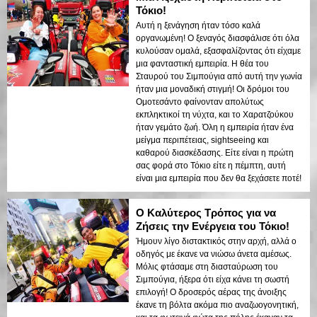
Τόκιο!
Αυτή η ξενάγηση ήταν τόσο καλά
οργανωμένη! Ο ξεναγός διασφάλισε ότι όλα
κυλούσαν ομαλά, εξασφαλίζοντας ότι είχαμε
μια φανταστική εμπειρία. Η θέα του
Σταυρού του Σιμπούγια από αυτή την γωνία
ήταν μια μοναδική στιγμή! Οι δρόμοι του
Ομοτεσάντο φαίνονταν απολύτως
εκπληκτικοί τη νύχτα, και το Χαρατζούκου
ήταν γεμάτο ζωή. Όλη η εμπειρία ήταν ένα
μείγμα περιπέτειας, sightseeing και
καθαρού διασκέδασης. Είτε είναι η πρώτη
σας φορά στο Τόκιο είτε η πέμπτη, αυτή
είναι μια εμπειρία που δεν θα ξεχάσετε ποτέ!
Ο Καλύτερος Τρόπος για να
Ζήσεις την Ενέργεια του Τόκιο!
Ήμουν λίγο διστακτικός στην αρχή, αλλά ο
οδηγός με έκανε να νιώσω άνετα αμέσως.
Μόλις φτάσαμε στη διασταύρωση του
Σιμπούγια, ήξερα ότι είχα κάνει τη σωστή
επιλογή! Ο δροσερός αέρας της άνοιξης
έκανε τη βόλτα ακόμα πιο αναζωογονητική,