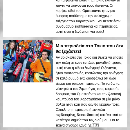
και τα φωτεινά φώτα της πόλης έκαναν τα
πάντα να φαίνονται τόσο ζωντανά. Οι
κομψές οδοί του Ομοτεσάντο ήταν μια
όμορφη αντίθεση με την πολύχρωμη
ενέργεια του Χαρατζούκου. Αν θέλετε έναν
συνδυασμό sightseeing και περιπέτειας,
αυτή είναι η ξενάγηση για εσάς!
Μια περιοδεία στο Τόκιο που δεν
θα ξεχάσετε!
Αν βρίσκεστε στο Τόκιο και θέλετε να ζήσετε
την πόλη με έναν εντελώς μοναδικό τρόπο,
αυτή είναι η τέλεια ξενάγηση! Ο ξεναγός
ήταν φανταστικός, κρατώντας την ξενάγηση
σε καλό ρυθμό ενώ διασφάλιζε ότι όλοι
είχαμε μια υπέροχη εμπειρία. Το να δω τα
νέον φώτα του Σιμπούγια, τους κομψούς
δρόμους του Ομοτεσάντο και την ζωντανή
κουλτούρα του Χαρατζούκου σε μία μόνο
βόλτα ήταν κάτι που δεν θα ξεχάσω ποτέ.
Ολόκληρη η εμπειρία ήταν καλά
σχεδιασμένη, διασκεδαστική και ένα από τα
καλύτερα σημεία του ταξιδιού μου. Θα το
έκανα σίγουρα ξανά! 🚀🇯🇵