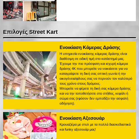
Επιλογές Street Kart
Ενοικίαση Κάμερας Δράσης
Η υπηρεσία ενοικίασης κάμερας δράσης είναι
διαθέσιμη σε ειδική τιμή στο κατάστημά μας.
Έχουμε την πιο πρόσφατη και ισχυρή κάμερα
δράσης 4K που μπορείτε να νοικιάσετε για να
καταγράψετε τη δική σας οπτική γωνία ή την
οικογένεια/φίλους σας να περνούν τον καλύτερό
τους χρόνο στους δρόμους.
Μπορείτε να φέρετε τη δική σας κάμερα δράσης
και να την τοποθετήσετε στο στήθος, κεφάλι ή
σώμα σας (εφόσον δεν εμποδίζει την ασφαλή
οδήγηση).
Ενοικίαση Αξεσουάρ
Κρουαζιέρα με στυλ με τα πολλά διασκεδαστικά
και funky αξεσουάρ μας!