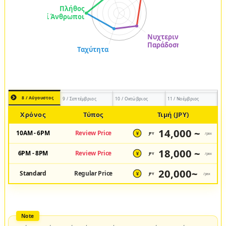
8 / Αύγουστος
9 / Σεπτέμβριος
10 / Οκτώβριος
11 / Νοέμβριος
Χρόνος
Τύπος
Τιμή (JPY)
14,000 ~
10AM - 6PM
Review Price
JPY
/pax
¥
18,000 ~
6PM - 8PM
Review Price
JPY
/pax
¥
20,000~
Standard
Regular Price
JPY
/pax
¥