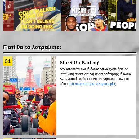
Γιατί θα το λατρέψετε:
01
Street Go-Karting!
Δεν απαιτείται ειδική άδεια! Απλά έχετε έγκυρη
Ιαπωνική άδεια, Διεθνή άδεια οδήγησης, ή άδεια
SOFA και είστε έτοιμοι να οδηγήσετε σε όλο το
Τόκιο!
Για περισσότερες πληροφορίες