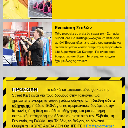
Ενοικίαση Στολών
Πώς μπορείτε να πείτε ότι είχατε μια «Εμπειρία
SuperHero Go-Karting» χωρίς να ντυθείτε σαν
αυτόν! Έχουμε όλες τις στολές που μπορείτε να
σκεφτείτε για να κάνετε αυτήν την εμπειρία «Real
Life SuperHero Go-Karting»! Για όλους τους
θαυμαστές των Super Hero, μην ανησυχείτε,
έχουμε όλες τις στολές!
ΠΡΟΣΟΧΗ
Το ειδικά κατασκευασμένο go-kart της
Street Kart είναι για τους δρόμους στην Ιαπωνία. Θα
χρειαστείτε έγκυρη ιαπωνική άδεια οδήγησης, ή
διεθνή άδεια
οδήγησης
, ή άδεια SOFA για τις αμερικανικές δυνάμεις στην
Ιαπωνία, ή τη δική σας άδεια οδήγησης και μια επίσημη
ιαπωνική μετάφραση της άδειας αν είστε από την Ελβετία, τη
Γερμανία, τη Γαλλία, την Ταϊβάν, το Βέλγιο, το Μονακό.
Θυμηθείτε! ΧΩΡΙΣ ΑΔΕΙΑ ΔΕΝ ΟΔΗΓΕΙΤΕ!!
Για περισσότερες