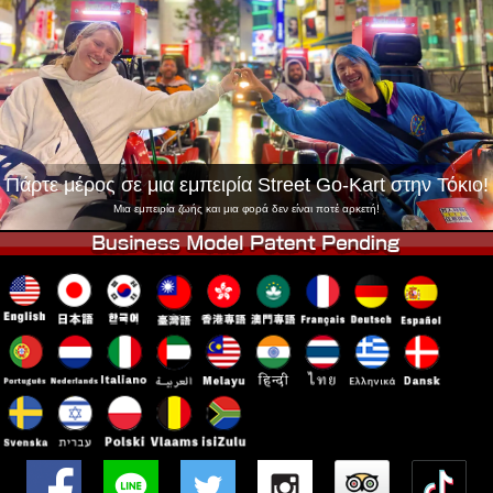
Εταιρεία
Κράτηση
Αλλαγή Καταστήματος
Τόκιο Σινάγαουα #1
Τόκιο Ακίχαμπαρα #1
Τόκιο Ακίχαμπαρα #2
Τόκιο Σιμπούγια
Τόκιο Σιμπούγια Annex
Τόκιο Κόλπος
Πάρτε μέρος σε μια εμπειρία Street Go-Kart στην Τόκιο!
Τόκιο Ασακούσα
Οσάκα
Μια εμπειρία ζωής και μια φορά δεν είναι ποτέ αρκετή!
Οκινάουα