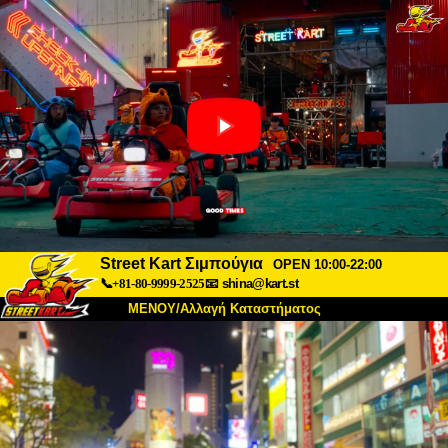
Street Kart Σιμπούγια
OPEN 10:00-22:00
📞+81-80-9999-2525
📧
shina@kart.st
ΜΕΝΟΥ/Αλλαγή Καταστήματος
ΚΥΡΙΩΣ
Σχετικά
Προδιαγραφές
Τιμές
Πρόσβαση
Αναφορές
Συχνές Ερωτήσεις