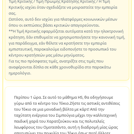
Τιμή Κριτικής / Τιμή Πρώιμης Κράτησης Κριτικής / Η Τιμή
Κριτικής ισχύει όταν σχεδιάζετε να μοιραστείτε την εμπειρία
σας.
Ωστόσο, αυτό δεν ισχύει για πλατφόρμες κοινωνικών μέσων
όπου οι εκπτώσεις βάσει κριτικών απαγορεύονται.
**Η Τιμή Κριτικής εφαρμόζεται αυτόματα κατά την ηλεκτρονική
κράτηση. Εάν επιθυμείτε να χρησιμοποιήσετε την κανονική τιμή,
για παράδειγμα, εάν θέλετε να κρατήσετε την εμπειρία
εμπιστευτική, παρακαλούμε ειδοποιήστε το προσωπικό του
κέντρου κρατήσεών μας μέσω μηνύματος.
Για τις πιο πρόσφατες τιμές, ανατρέξτε στις τιμές που
αναφέρονται δίπλα σε κάθε χρονοθυρίδα στο παρακάτω
ημερολόγιο.
Περίπου 1 ώρα. Σε αυτό το μάθημα HS, θα οδηγήσουμε
γύρω από το κέντρο του Τόκιο.Ζήστε τις αστικές αντιθέσεις
του Τόκιο σε μια μοναδική βόλτα με κάρτ! Από την
ταχύτατη ενέργεια του Σιμπούγια μέχρι την καλλιτεχνική
παιδική χαρά του Χαρατζούκου και τις πολυτελείς
λεωφόρους του Ομοτεσάντο, αυτή η διαδρομή μίας ώρας
αποτυπώνει την ποικιλία του Τόκιο όπως ποτέ άλλοτε.