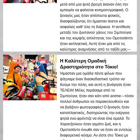
μετά από μια ψιλή βροχή έκαναν όλη την
εμπειρία να φαίνεται κινηματογραφική. Ο
ξεναγός μας ήταν απίστευτα φιλικός,
διασφαλίζοντας ότι ήμασταν άνετοι και
ασφαλείς καθ' όλη τη διάρκεια. Η αντίθεση
μεταξύ του ζωντανού χάους του Σιμπούγια
και της κομψής απλότητας του Ομοτεσάντο
ήταν εκπληκτική. Αυτή ήταν μία από τις
καλύτερες αναμνήσεις από το ταξίδι μας—
συνιστάται ανεπιφύλακτα για ζευγάρια! 💕
Η Καλύτερη Ομαδική
Δραστηριότητα στο Τόκιο!
Ήμασταν μια ομάδα πέντε φίλων που
ψάχναμε έναν διασκεδαστικό τρόπο να
δούμε την πόλη, και αυτή η ξενάγηση ήταν
ΤΕΛΕΙΑ! Μόλις περάσαμε από το
Σιμπούγια, ήταν σαν κάτι από anime—τόσοι
πολλοί άνθρωποι να παρακολουθούν και
να βγάζουν φωτογραφίες! Ο ξεναγός ήταν
καταπληκτικός, διατηρώντας την ενέργεια
ψηλά ενώ φρόντιζε να είναι όλα ομαλά. Το
Χαρατζούκου ήταν γεμάτο ζωή, και η
Ομοτεσάντο ένιωθε σαν να ήταν σε εντελώς
διαφορετικό κόσμο. Αν είστε στο Τόκιο με