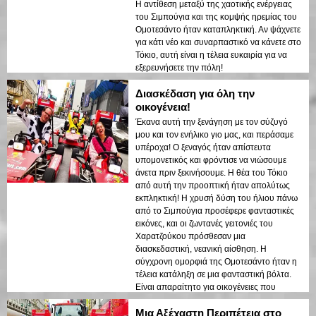
Η αντίθεση μεταξύ της χαοτικής ενέργειας
του Σιμπούγια και της κομψής ηρεμίας του
Ομοτεσάντο ήταν καταπληκτική. Αν ψάχνετε
για κάτι νέο και συναρπαστικό να κάνετε στο
Τόκιο, αυτή είναι η τέλεια ευκαιρία για να
εξερευνήσετε την πόλη!
Διασκέδαση για όλη την
οικογένεια!
Έκανα αυτή την ξενάγηση με τον σύζυγό
μου και τον ενήλικο γιο μας, και περάσαμε
υπέροχα! Ο ξεναγός ήταν απίστευτα
υπομονετικός και φρόντισε να νιώσουμε
άνετα πριν ξεκινήσουμε. Η θέα του Τόκιο
από αυτή την προοπτική ήταν απολύτως
εκπληκτική! Η χρυσή δύση του ήλιου πάνω
από το Σιμπούγια προσέφερε φανταστικές
εικόνες, και οι ζωντανές γειτονιές του
Χαρατζούκου πρόσθεσαν μια
διασκεδαστική, νεανική αίσθηση. Η
σύγχρονη ομορφιά της Ομοτεσάντο ήταν η
τέλεια κατάληξη σε μια φανταστική βόλτα.
Είναι απαραίτητο για οικογένειες που
επισκέπτονται το Τόκιο!
Μια Αξέχαστη Περιπέτεια στο