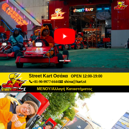
Street Kart Οσάκα
OPEN 12:00-19:00
📞+81-90-9977-6644
📧
shina@kart.st
ΜΕΝΟΥ/Αλλαγή Καταστήματος
ΚΥΡΙΩΣ
Σχετικά
Προδιαγραφές
Τιμές
Πρόσβαση
Αναφορές
Συχνές Ερωτήσεις