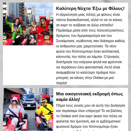
Καλύτερη Νύχτα Έξω με Φίλους!
Η εξερεύνηση μιας πόλης με φίλους είναι
πάντα διασκεδαστική, αλλά το να το κάνεις
σε καρτ το ανέβασε σε άλλο επίπεδο!
Περάσαμε μέσα από τους πολυσύχναστους
δρόμους του Αμερικαμούρα και του
Σινσάμπασι, νιώθοντας σαν διάσημοι καθώς
οι άνθρωποι μας χαιρετούσαν. Τα νέον
φώτα του Ντότονμπορι ήταν εκπληκτικά,
κάνοντάς την πόλη να λάμπει. Ο ξεναγός
διατήρησε την ενέργεια ψηλά και φρόντισε
να περάσουν όλοι φανταστικά. Αυτό είναι
αναμφίβολα το καλύτερο πράγμα που
μπορείς να κάνεις στην Οσάκα με μια
παρέα!
Μια οικογενειακή εκδρομή όπως
καμία άλλη!
Πήρα τους γονείς μου σε αυτή την ξενάγηση
και περάσαμε όλοι υπέροχα! Το να βλέπεις
το Οσάκα από ένα καρτ έκανε την πόλη να
φαίνεται πιο ζωντανή, και οι εμβληματικοί
φωτεινοί δρόμοι του Ντότονμπορι ήταν