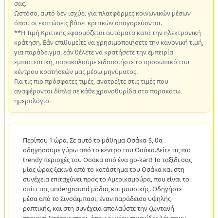
σας.
Ωστόσο, αυτό δεν ισχύει για πλατφόρμες κοινωνικών μέσων
όπου οι εκπτώσεις βάσει κριτικών απαγορεύονται.
**Η Τιμή Κριτικής εφαρμόζεται αυτόματα κατά την ηλεκτρονική
κράτηση. Εάν επιθυμείτε να χρησιμοποιήσετε την κανονική τιμή,
για παράδειγμα, εάν θέλετε να κρατήσετε την εμπειρία
εμπιστευτική, παρακαλούμε ειδοποιήστε το προσωπικό του
κέντρου κρατήσεών μας μέσω μηνύματος.
Για τις πιο πρόσφατες τιμές, ανατρέξτε στις τιμές που
αναφέρονται δίπλα σε κάθε χρονοθυρίδα στο παρακάτω
ημερολόγιο.
Περίπου 1 ώρα. Σε αυτό το μάθημα Οσάκα-S, θα
οδηγήσουμε γύρω από το κέντρο του Οσάκα.Δείτε τις πιο
trendy περιοχές του Οσάκα από ένα go-kart! Το ταξίδι σας
μίας ώρας ξεκινά από το κατάστημα του Οσάκα και στη
συνέχεια επιταχύνει προς το Αμερικαμούρα, που είναι το
σπίτι της underground μόδας και μουσικής. Οδηγήστε
μέσα από το Σινσάιμπασι, έναν παράδεισο υψηλής
ραπτικής, και στη συνέχεια απολαύστε την ζωντανή