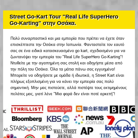
Street Go-Kart Tour "Real Life SuperHero
Go-Karting" στην Οσάκα.
Πολύ συναρπαστικό και μια εμπειρία που πρέπει να έχετε όταν
επισκέπτεστε την Οσάκα στην Ιαπωνία. Φανταστείτε τον εαυτό
σας σε ένα ειδικά κατασκευασμένο go kart, σχεδιασμένο για να
ζωντανέψει την εμπειρία του "Real Life SuperHero Go-Karting"!
Ντυθείτε με την αγαπημένη σας στολή και οδηγήστε μέσα από
την πόλη του Οσάκα. Όλα τα μάτια πάνω σας εγγυημένα!
Μπορείτε να οδηγήσετε με ομάδα ή ιδιωτικά, η Street Kart είναι
πλήρως εξοπλισμένη για να κάνει την εμπειρία σας πολύ
σημαντική. Μην μας πιστεύετε, αλλά πιστέψτε τους εκτιμημένους
πελάτες μας, γιατί λένε "Μια φορά δεν είναι ποτέ αρκετή"!