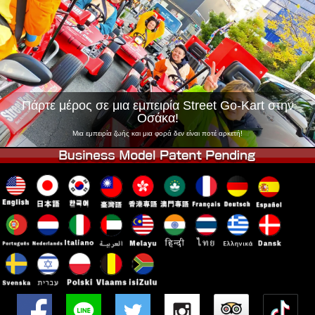
Εταιρεία
Κράτηση
Αλλαγή Καταστήματος
Τόκιο Σινάγαουα #1
Τόκιο Ακίχαμπαρα #1
Τόκιο Ακίχαμπαρα #2
Τόκιο Σιμπούγια
Τόκιο Σιμπούγια Annex
Τόκιο Κόλπος
Πάρτε μέρος σε μια εμπειρία Street Go-Kart στην
Οσάκα!
Τόκιο Ασακούσα
Οσάκα
Μια εμπειρία ζωής και μια φορά δεν είναι ποτέ αρκετή!
Οκινάουα