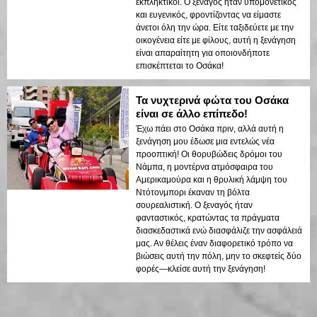
εκπληκτικοί. Ο ξεναγός ήταν υπομονετικός
και ευγενικός, φροντίζοντας να είμαστε
άνετοι όλη την ώρα. Είτε ταξιδεύετε με την
οικογένεια είτε με φίλους, αυτή η ξενάγηση
είναι απαραίτητη για οποιονδήποτε
επισκέπτεται το Οσάκα!
Τα νυχτερινά φώτα του Οσάκα
είναι σε άλλο επίπεδο!
Έχω πάει στο Οσάκα πριν, αλλά αυτή η
ξενάγηση μου έδωσε μια εντελώς νέα
προοπτική! Οι θορυβώδεις δρόμοι του
Νάμπα, η μοντέρνα ατμόσφαιρα του
Αμερικαμούρα και η θρυλική λάμψη του
Ντότονμπορι έκαναν τη βόλτα
σουρεαλιστική. Ο ξεναγός ήταν
φανταστικός, κρατώντας τα πράγματα
διασκεδαστικά ενώ διασφάλιζε την ασφάλειά
μας. Αν θέλεις έναν διαφορετικό τρόπο να
βιώσεις αυτή την πόλη, μην το σκεφτείς δύο
φορές—κλείσε αυτή την ξενάγηση!