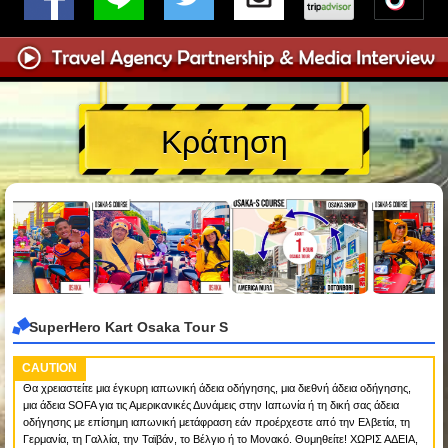
Κράτηση
SuperHero Kart Osaka Tour S
CAUTION
Θα χρειαστείτε μια έγκυρη ιαπωνική άδεια οδήγησης, μια διεθνή άδεια οδήγησης,
μια άδεια SOFA για τις Αμερικανικές Δυνάμεις στην Ιαπωνία ή τη δική σας άδεια
οδήγησης με επίσημη ιαπωνική μετάφραση εάν προέρχεστε από την Ελβετία, τη
Γερμανία, τη Γαλλία, την Ταϊβάν, το Βέλγιο ή το Μονακό. Θυμηθείτε! ΧΩΡΙΣ ΑΔΕΙΑ,