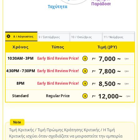
8 / Αύγουστος
9 / Σεπτέμβριος
10 / Οκτώβριος
11 / Νοέμβριος
Χρόνος
Τύπος
Τιμή (JPY)
7,000 ~
10:30AM - 3PM
Early Bird Review Price!
JPY
/pax
¥
7,800 ~
4:30PM - 7:30PM
Early Bird Review Price!
JPY
/pax
¥
8,500 ~
8PM
Early Bird Review Price!
JPY
/pax
¥
12,000~
Standard
Regular Price
JPY
/pax
¥
Τιμή Κριτικής / Τιμή Πρώιμης Κράτησης Κριτικής / Η Τιμή
Κριτικής ισχύει όταν σχεδιάζετε να μοιραστείτε την εμπειρία