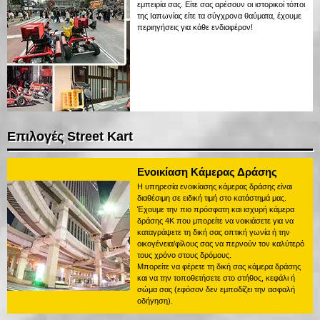
εμπειρία σας. Είτε σας αρέσουν οι ιστορικοί τόποι
της Ιαπωνίας είτε τα σύγχρονα θαύματα, έχουμε
περιηγήσεις για κάθε ενδιαφέρον!
Επιλογές Street Kart
Ενοικίαση Κάμερας Δράσης
Η υπηρεσία ενοικίασης κάμερας δράσης είναι
διαθέσιμη σε ειδική τιμή στο κατάστημά μας.
Έχουμε την πιο πρόσφατη και ισχυρή κάμερα
δράσης 4K που μπορείτε να νοικιάσετε για να
καταγράψετε τη δική σας οπτική γωνία ή την
οικογένεια/φίλους σας να περνούν τον καλύτερό
τους χρόνο στους δρόμους.
Μπορείτε να φέρετε τη δική σας κάμερα δράσης
και να την τοποθετήσετε στο στήθος, κεφάλι ή
σώμα σας (εφόσον δεν εμποδίζει την ασφαλή
οδήγηση).