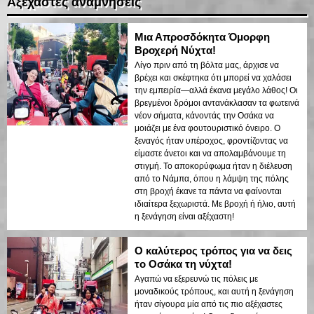
Αξέχαστες αναμνήσεις
Μια Απροσδόκητα Όμορφη
Βροχερή Νύχτα!
Λίγο πριν από τη βόλτα μας, άρχισε να
βρέχει και σκέφτηκα ότι μπορεί να χαλάσει
την εμπειρία—αλλά έκανα μεγάλο λάθος! Οι
βρεγμένοι δρόμοι αντανάκλασαν τα φωτεινά
νέον σήματα, κάνοντάς την Οσάκα να
μοιάζει με ένα φουτουριστικό όνειρο. Ο
ξεναγός ήταν υπέροχος, φροντίζοντας να
είμαστε άνετοι και να απολαμβάνουμε τη
στιγμή. Το αποκορύφωμα ήταν η διέλευση
από το Νάμπα, όπου η λάμψη της πόλης
στη βροχή έκανε τα πάντα να φαίνονται
ιδιαίτερα ξεχωριστά. Με βροχή ή ήλιο, αυτή
η ξενάγηση είναι αξέχαστη!
Ο καλύτερος τρόπος για να δεις
το Οσάκα τη νύχτα!
Αγαπώ να εξερευνώ τις πόλεις με
μοναδικούς τρόπους, και αυτή η ξενάγηση
ήταν σίγουρα μία από τις πιο αξέχαστες