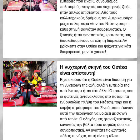
εμπειρίες που είχα! Ο συνδυασμός
πολιτισμού, ενέργειας και νυχτερινής ζωής
ήταν απλώς απίστευτος. Από τους
καλλιτεχνικούς δρόμους του Αμερικαμούρα
μέχρι τα λαμπερά νέον του Ντότονμπορι,
κάθε στιγμή φαινόταν σουρεαλιστική. Ο
ξεναγός ήταν φανταστικός, κρατώντας μας
διασκεδασμένους σε όλη τη διάρκεια. Αν
βρίσκεστε στην Οσάκα και ψάχνετε για κάτι
διαφορετικό, μην το χάσετε!
Η νυχτερινή σκηνή του Οσάκα
είναι απίστευτη!
Είχα ακούσει ότι η Οσάκα είναι διάσημη για
τη νυχτερινή της ζωή, αλλά η εμπειρία της
από ένα καρτ ήταν κάτι άλλο! Ο τρόπος που
οι φωτεινές αντανακλάσεις στο ποτάμι, τα
ενθουσιώδη πλήθη του Ντότονμπορι και η
κομψή ατμόσφαιρα του Σινσάιμπασι έκαναν
αυτή την περιήγηση να μοιάζει με σκηνή
από ταινία. Ο οδηγός μας ήταν εξαιρετικός,
κάνοντάς την βόλτα τόσο ασφαλή όσο και
συναρπαστική. Αν αγαπάτε τις ζωντανές
πόλεις τη νύχτα, αυτή είναι η τέλεια