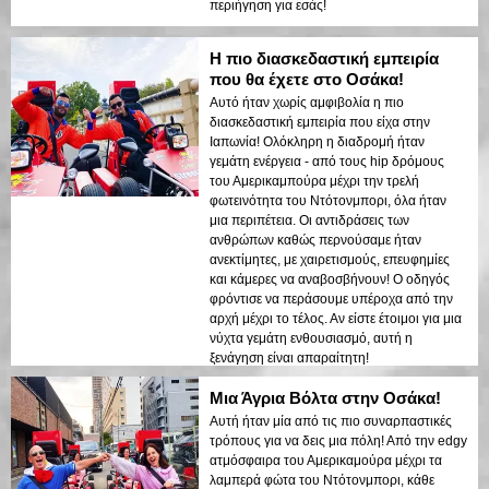
περιήγηση για εσάς!
Η πιο διασκεδαστική εμπειρία
που θα έχετε στο Οσάκα!
Αυτό ήταν χωρίς αμφιβολία η πιο
διασκεδαστική εμπειρία που είχα στην
Ιαπωνία! Ολόκληρη η διαδρομή ήταν
γεμάτη ενέργεια - από τους hip δρόμους
του Αμερικαμπούρα μέχρι την τρελή
φωτεινότητα του Ντότονμπορι, όλα ήταν
μια περιπέτεια. Οι αντιδράσεις των
ανθρώπων καθώς περνούσαμε ήταν
ανεκτίμητες, με χαιρετισμούς, επευφημίες
και κάμερες να αναβοσβήνουν! Ο οδηγός
φρόντισε να περάσουμε υπέροχα από την
αρχή μέχρι το τέλος. Αν είστε έτοιμοι για μια
νύχτα γεμάτη ενθουσιασμό, αυτή η
ξενάγηση είναι απαραίτητη!
Μια Άγρια Βόλτα στην Οσάκα!
Αυτή ήταν μία από τις πιο συναρπαστικές
τρόπους για να δεις μια πόλη! Από την edgy
ατμόσφαιρα του Αμερικαμούρα μέχρι τα
λαμπερά φώτα του Ντότονμπορι, κάθε