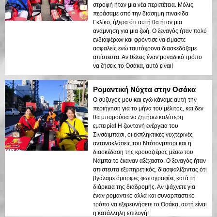
στροφή ήταν μια νέα περιπέτεια. Μόλις
περάσαμε από την διάσημη πινακίδα
Γκλίκο, ήξερα ότι αυτή θα ήταν μια
ανάμνηση για μια ζωή. Ο ξεναγός ήταν πολύ
ενδιαφέρων και φρόντισε να είμαστε
ασφαλείς ενώ ταυτόχρονα διασκεδάζαμε
απίστευτα. Αν θέλεις έναν μοναδικό τρόπο
να ζήσεις το Οσάκα, αυτό είναι!
Ρομαντική Νύχτα στην Οσάκα
Ο σύζυγός μου και εγώ κάναμε αυτή την
περιήγηση για το μήνα του μέλιτος, και δεν
θα μπορούσα να ζητήσω καλύτερη
εμπειρία! Η ζωντανή ενέργεια του
Σινσάιμπασι, οι εκπληκτικές νυχτερινές
αντανακλάσεις του Ντότονμπορι και η
διασκέδαση της κρουαζιέρας μέσω του
Νάμπα το έκαναν αξέχαστο. Ο ξεναγός ήταν
απίστευτα εξυπηρετικός, διασφαλίζοντας ότι
βγάλαμε όμορφες φωτογραφίες κατά τη
διάρκεια της διαδρομής. Αν ψάχνετε για
έναν ρομαντικό αλλά και συναρπαστικό
τρόπο να εξερευνήσετε το Οσάκα, αυτή είναι
η κατάλληλη επιλογή!