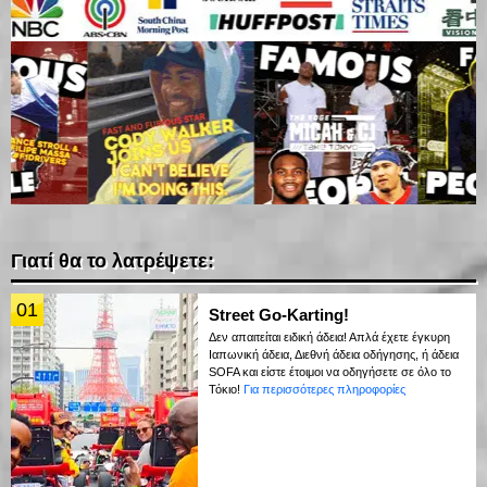
Γιατί θα το λατρέψετε:
01
Street Go-Karting!
Δεν απαιτείται ειδική άδεια! Απλά έχετε έγκυρη
Ιαπωνική άδεια, Διεθνή άδεια οδήγησης, ή άδεια
SOFA και είστε έτοιμοι να οδηγήσετε σε όλο το
Τόκιο!
Για περισσότερες πληροφορίες