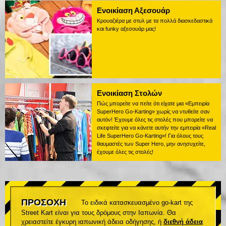
Ενοικίαση Αξεσουάρ
Κρουαζιέρα με στυλ με τα πολλά διασκεδαστικά
και funky αξεσουάρ μας!
Ενοικίαση Στολών
Πώς μπορείτε να πείτε ότι είχατε μια «Εμπειρία
SuperHero Go-Karting» χωρίς να ντυθείτε σαν
αυτόν! Έχουμε όλες τις στολές που μπορείτε να
σκεφτείτε για να κάνετε αυτήν την εμπειρία «Real
Life SuperHero Go-Karting»! Για όλους τους
θαυμαστές των Super Hero, μην ανησυχείτε,
έχουμε όλες τις στολές!
ΠΡΟΣΟΧΗ
Το ειδικά κατασκευασμένο go-kart της
Street Kart είναι για τους δρόμους στην Ιαπωνία. Θα
χρειαστείτε έγκυρη ιαπωνική άδεια οδήγησης, ή
διεθνή άδεια