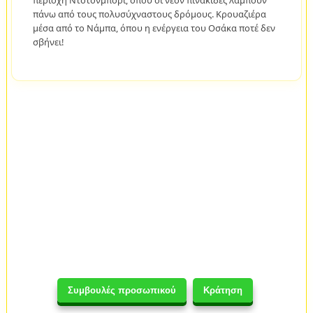
περιοχή Ντότονμπορι, όπου οι νέον πινακίδες λάμπουν
πάνω από τους πολυσύχναστους δρόμους. Κρουαζιέρα
μέσα από το Νάμπα, όπου η ενέργεια του Οσάκα ποτέ δεν
σβήνει!
Συμβουλές προσωπικού
Κράτηση