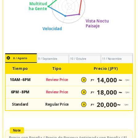
8 / Agosto
9 / Septiembre
10 / Octubre
11 / Noviembre
Tiempo
Tipo
Precio (JPY)
14,000 ~
10AM - 6PM
Review Price
JPY
/pax
¥
18,000 ~
6PM - 8PM
Review Price
JPY
/pax
¥
20,000~
Standard
Regular Price
JPY
/pax
¥
Precio con Reseña / Precio de Reserva Anticipada con Reseña / El