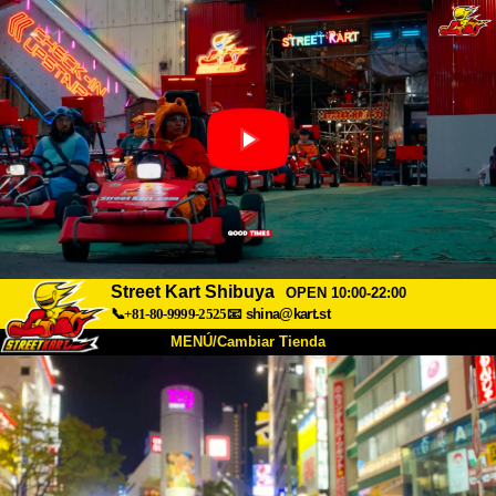
Street Kart Shibuya
OPEN 10:00-22:00
📞+81-80-9999-2525
📧
shina@kart.st
MENÚ/Cambiar Tienda
INICIO
Acerca de
Especificaciones
Precios
Acceso
Testimonios
Preguntas Frecuentes