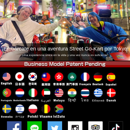
Empresa
Reservas
Cambiar Tienda
Tokyo Shinagawa
Tokyo Akihabara#1
Tokyo Akihabara#2
Tokyo Shibuya
Tokyo Shibuya Annex
Tokyo Bay
¡Embárcate en una aventura Street Go-Kart por Tokyo!
Tokyo Asakusa
Osaka
¡Una experiencia única en la vida y una vez nunca es suficiente!
Okinawa