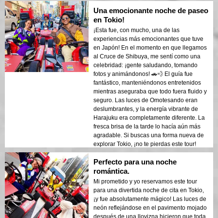
Una emocionante noche de paseo
en Tokio!
¡Esta fue, con mucho, una de las
experiencias más emocionantes que tuve
en Japón! En el momento en que llegamos
al Cruce de Shibuya, me sentí como una
celebridad: ¡gente saludando, tomando
fotos y animándonos! 🚗💨 El guía fue
fantástico, manteniéndonos entretenidos
mientras aseguraba que todo fuera fluido y
seguro. Las luces de Omotesando eran
deslumbrantes, y la energía vibrante de
Harajuku era completamente diferente. La
fresca brisa de la tarde lo hacía aún más
agradable. Si buscas una forma nueva de
explorar Tokio, ¡no te pierdas este tour!
Perfecto para una noche
romántica.
Mi prometido y yo reservamos este tour
para una divertida noche de cita en Tokio,
¡y fue absolutamente mágico! Las luces de
neón reflejándose en el pavimento mojado
después de una llovizna hicieron que toda