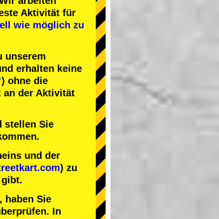
Wir arbeiten
este Aktivität
für
ell wie möglich zu
zu unserem
nd erhalten keine
“
) ohne die
an der Aktivität
 stellen Sie
nkommen.
heins und der
reetkart.com
) zu
gibt.
, haben Sie
berprüfen. In