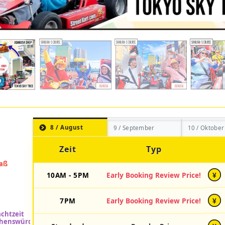
8 / August
9 / September
10 / Oktober
Zeit
Typ
10AM - 5PM
Early Booking Review Price!
¥
7PM
Early Booking Review Price!
¥