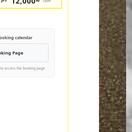
12,000~
JPY
/pax
ooking calendar
oking Page
 to access the booking page