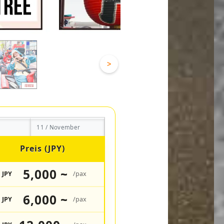
>
11 / November
Preis (JPY)
5,000 ~
JPY
/pax
6,000 ~
JPY
/pax