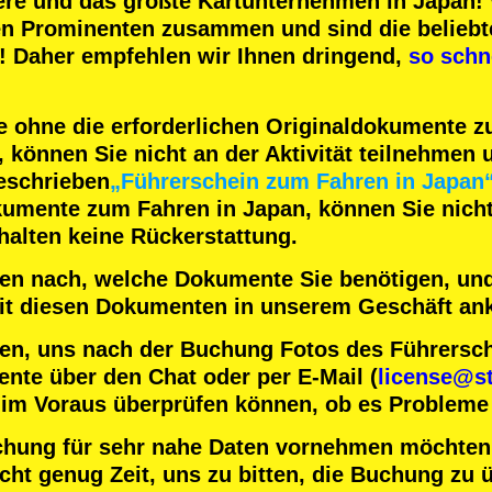
ere
und das
größte Kartunternehmen
in Japan! 
en Prominenten
zusammen und sind die
beliebt
! Daher empfehlen wir Ihnen dringend,
so schn
 ohne die erforderlichen Originaldokumente 
können Sie nicht an der Aktivität teilnehmen u
eschrieben
„Führerschein zum Fahren in Japan
kumente zum Fahren in Japan, können Sie nicht 
halten keine Rückerstattung.
nten nach, welche Dokumente Sie benötigen, und
 mit diesen Dokumenten in unserem Geschäft a
en, uns nach der Buchung Fotos des Führersc
nte über den Chat oder per E-Mail (
license@st
 im Voraus überprüfen können, ob es Probleme 
chung für sehr nahe Daten vornehmen möchten
ht genug Zeit, uns zu bitten, die Buchung zu ü