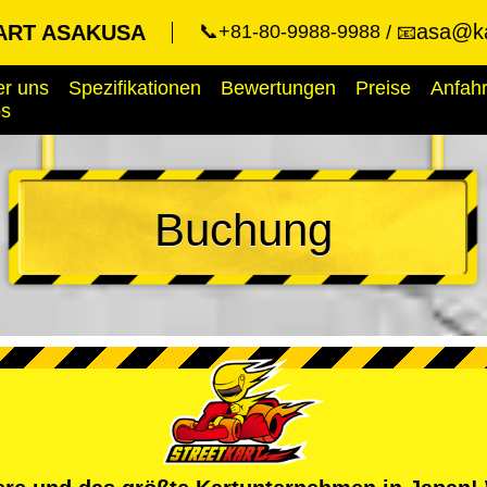
asa@ka
ART ASAKUSA
📞+81-80-9988-9988
📧
r uns
Spezifikationen
Bewertungen
Preise
Anfahr
ps
Buchung