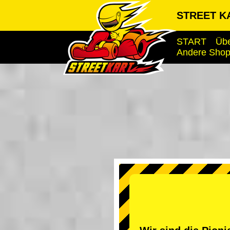
STREET K
START
Übe
Andere Sho