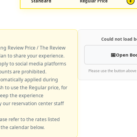
Standard
Regular Price
¥
Could not load b
king Review Price / The Review
Open Bo
lan to share your experience.
pply to social media platforms
unts are prohibited.
Please use the button above
tomatically applied during
sh to use the Regular price, for
keep the experience
y our reservation center staff
ase refer to the rates listed
 the calendar below.